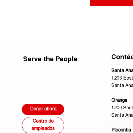
Contá
Serve the People
Santa An
1206 East
Santa Ana
Orange
1206 Sout
Donar ahora
Santa Ana
Centro de
empleados
Placentia